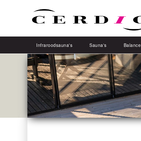
Infraroodsauna's
Sauna's
Balance