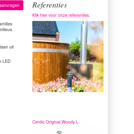
Referenties
 aanvragen
Klik hier voor onze referenties.
amilies
ilieus.
taan uit
 de LED
Cerdic Original Woody L