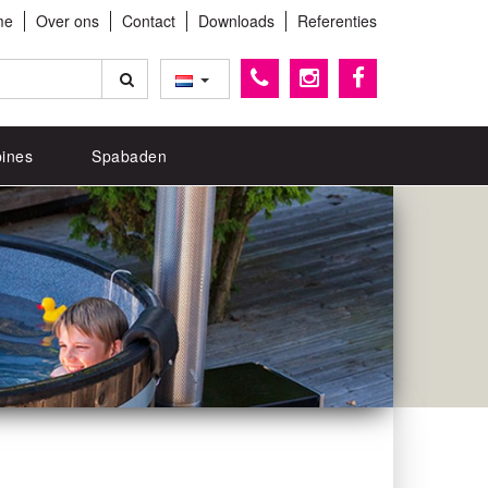
me
Over ons
Contact
Downloads
Referenties
ines
Spabaden