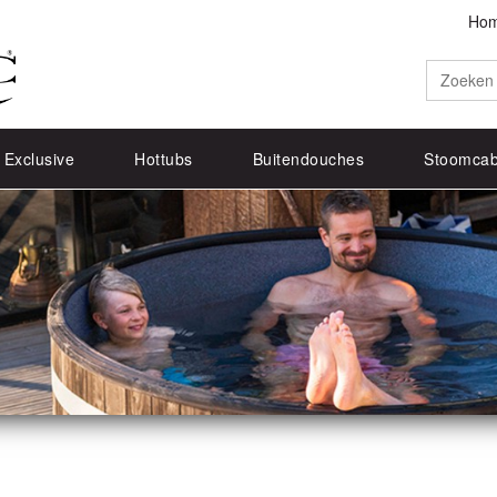
Ho
 Exclusive
Hottubs
Buitendouches
Stoomcab