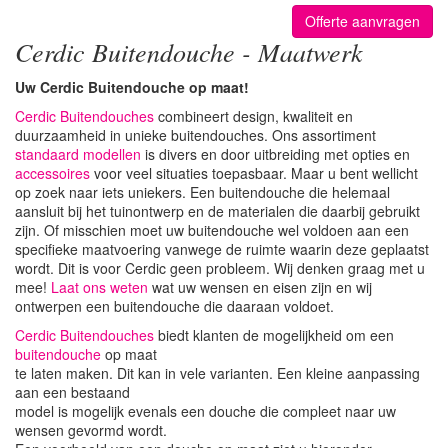
Offerte aanvragen
Cerdic Buitendouche - Maatwerk
Uw Cerdic Buitendouche op maat!
Cerdic Buitendouches
combineert design, kwaliteit en
duurzaamheid in unieke buitendouches. Ons assortiment
standaard modellen
is divers en door uitbreiding met opties en
accessoires
voor veel situaties toepasbaar. Maar u bent wellicht
op zoek naar iets uniekers. Een buitendouche die helemaal
aansluit bij het tuinontwerp en de materialen die daarbij gebruikt
zijn. Of misschien moet uw buitendouche wel voldoen aan een
specifieke maatvoering vanwege de ruimte waarin deze geplaatst
wordt. Dit is voor Cerdic geen probleem. Wij denken graag met u
mee!
Laat ons weten
wat uw wensen en eisen zijn en wij
ontwerpen een buitendouche die daaraan voldoet.
Cerdic Buitendouches
biedt klanten de mogelijkheid om een
buitendouche
op maat
te laten maken. Dit kan in vele varianten. Een kleine aanpassing
aan een bestaand
model is mogelijk evenals een douche die compleet naar uw
wensen gevormd wordt.